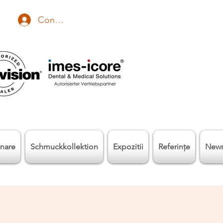
Conectează-te
nare
Schmuckkollektion
Expozitii
Referinţe
New