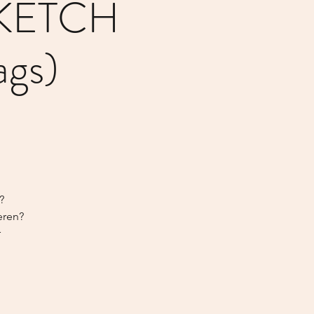
SKETCH
ags)
?
eren?
r