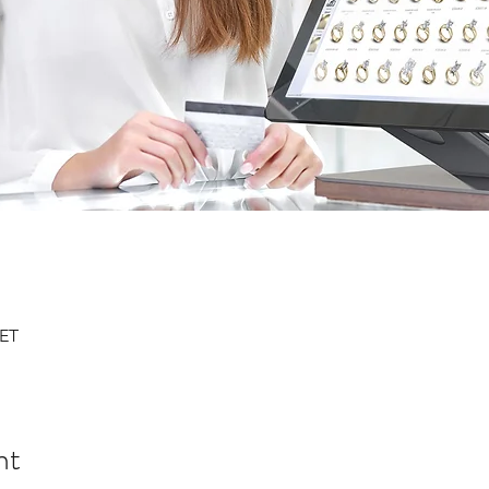
CET
nt