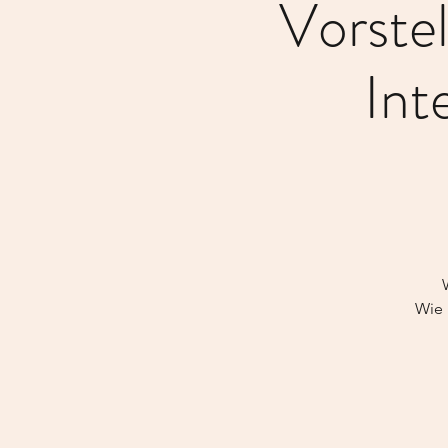
Vorst
Int
Wie 