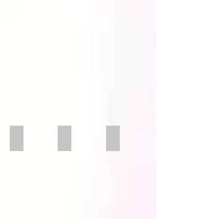
Rund
offen
XL eckig
Spannzange Ringe
Befestigung Uhrenhegäuse