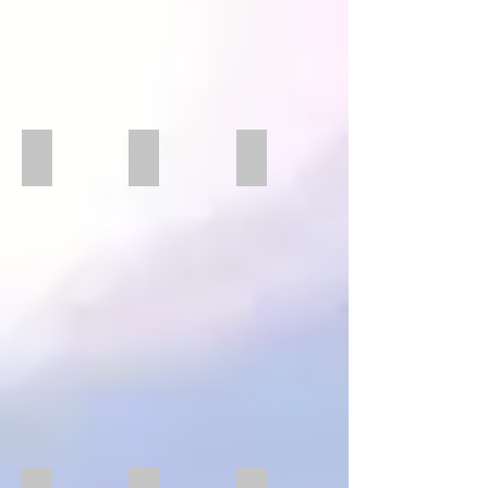
Microspanner
Microspanner
Präzisionschraubstock SCHU
Präzisionschraubstock
SCHUNK