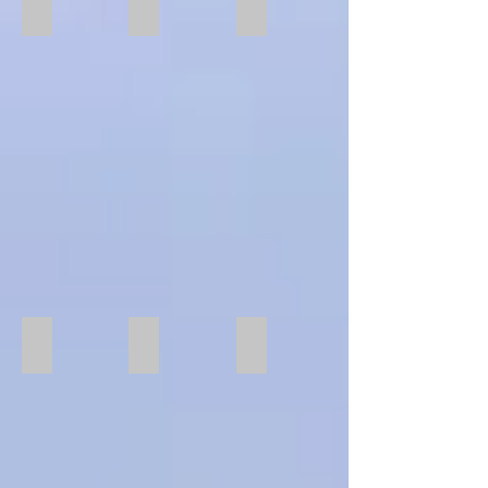
Präzisionsschraubstock SPREITZER
Präzisionsschraubstock
Aufsteck Stift
Präzisionsschraubstock
Präzisionsschraubstock
SPREITZER
XL rund geschlossen 3 Stifte
XL Rund offen 3x Stifte
Umspannen Ringe