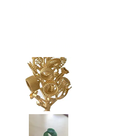
livra modelele de
ceară la o turnătorie
la alegerea
Dumneavoastra
din Pforzheim