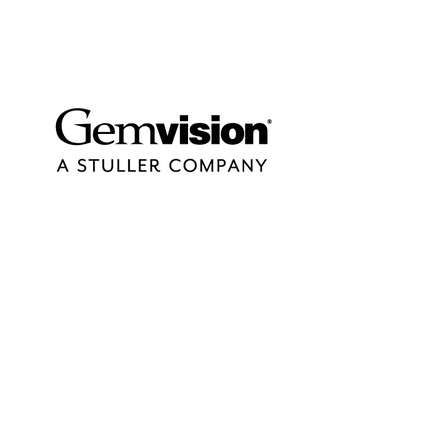
contact@design-engineering.de
+49 (0) 7044 9017694
©2020 by design engineering Erdei GmbH