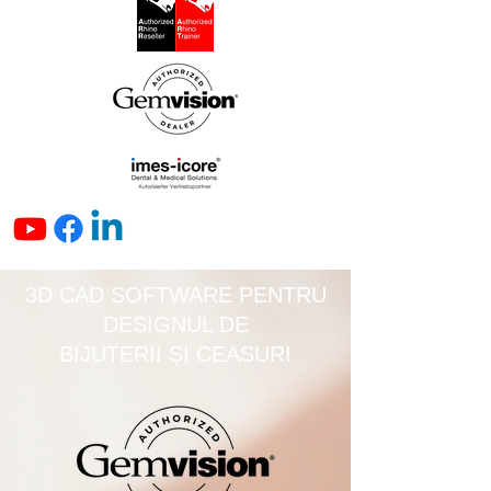
3D CAD SOFTWARE PENTRU
DESIGNUL DE
BIJUTERII ȘI CEASURI