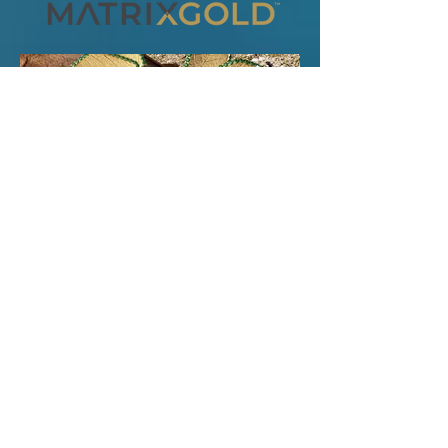
CAD Clayoo
Urmărește acum