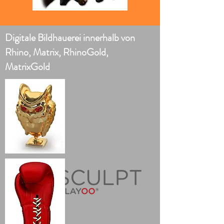
Digitale Bildhauerei innerhalb von
Rhino, Matrix, RhinoGold,
MatrixGold