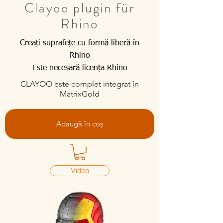
Clayoo plugin für
Rhino
Creați suprafețe cu formă liberă în
Rhino
Este necesară licența Rhino
CLAYOO este complet integrat în
MatrixGold
Adaugă în coș
Video