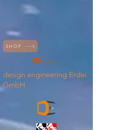
SHOP
Conectează-te
design engineering Erdei
GmbH