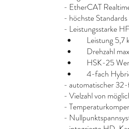
- EtherCAT Realtime
- höchste Standards 
- Leistungsstarke HF
Leistung 5,7
Drehzahl ma
HSK-25 Wer
4-fach Hybri
- automatischer 32
- Vielzahl von mögl
- Temperaturkompen
- Nullpunktspannsy
- integrierte HD-K