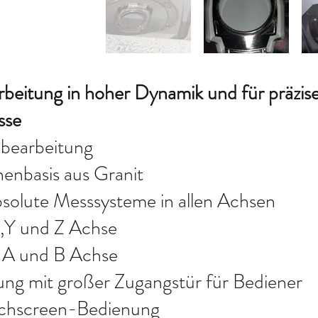
beitung in hoher Dynamik und für präzis
sse
bearbeitung
enbasis aus Granit
solute Messsysteme in allen Achsen
X,Y und Z Achse
 A und B Achse
ung mit großer Zugangstür für Bediener
chscreen-Bedienung