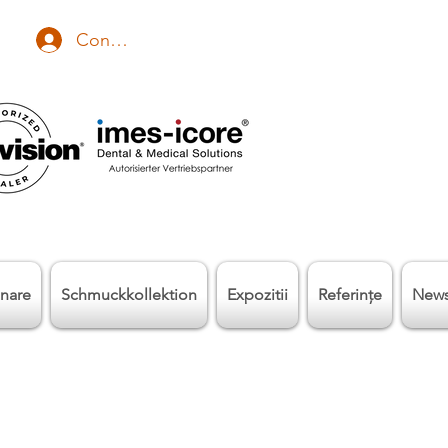
Conectează-te
nare
Schmuckkollektion
Expozitii
Referinţe
New