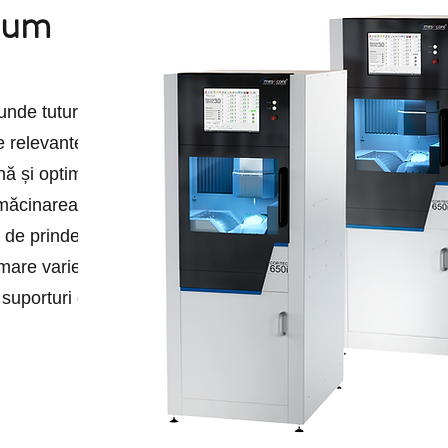
ium
unde tuturor
 relevante
nă și optimizată a
i măcinarea de
l de prindere cu
mare varietate de
 suporturi de