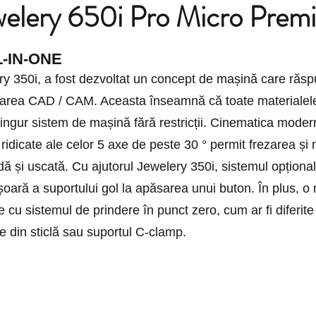
lery 650i Pro Micro Prem
-IN-ONE
y 350i, a fost dezvoltat un concept de mașină care răsp
sarea CAD / CAM. Aceasta înseamnă că toate materialele
singur sistem de mașină fără restricții. Cinematica moder
e ridicate ale celor 5 axe de peste 30 ° permit frezarea ș
dă și uscată. Cu ajutorul Jewelery 350i, sistemul opționa
ară a suportului gol la apăsarea unui buton. În plus, o 
e cu sistemul de prindere în punct zero, cum ar fi diferite
e din sticlă sau suportul C-clamp.