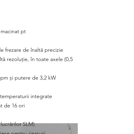
l macinat pt
e frezare de înaltă precizie
ă rezoluție, în toate axele (0,5
 rpm și putere de 3,2 kW
 temperaturii integrate
 de 16 ori
 lucrărilor SLM)
piese pentru ceasuri