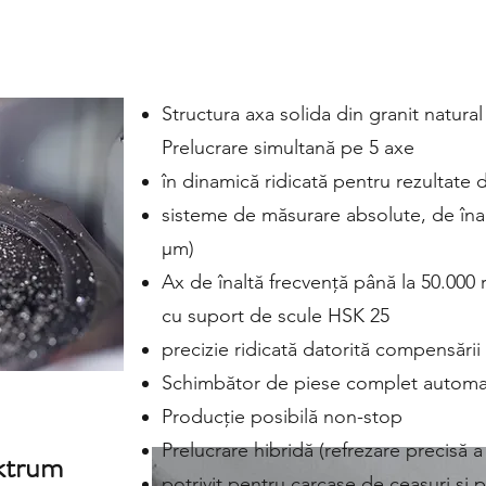
Structura axa solida din granit natura
Prelucrare simultană pe 5 axe
în dinamică ridicată pentru rezultate d
sisteme de măsurare absolute, de înalt
μm)
Ax de înaltă frecvență până la 50.000
cu suport de scule HSK 25
precizie ridicată datorită compensării
Schimbător de piese complet automat
Producție posibilă non-stop
Prelucrare hibridă (refrezare precisă a
ktrum
potrivit pentru carcase de ceasuri și 