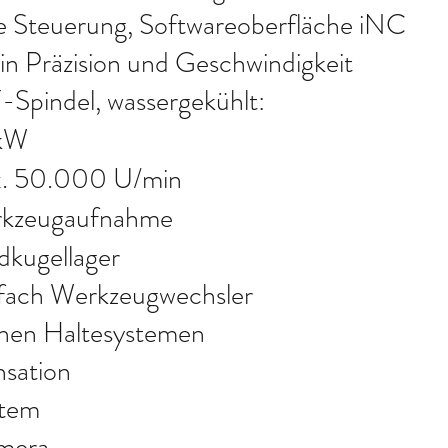
 Steuerung, Softwareoberfläche iNC
in Präzision und Geschwindigkeit
-Spindel, wassergekühlt:
 kW
x. 50.000 U/min
kzeugaufnahme
dkugellager
-fach Werkzeugwechsler
ichen Haltesystemen
sation
stem
amera