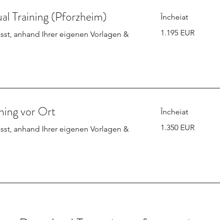
ual Training (Pforzheim)
Încheiat
1.195
1.195 EUR
sst, anhand Ihrer eigenen Vorlagen &
de
euro
ining vor Ort
Încheiat
1.350
1.350 EUR
sst, anhand Ihrer eigenen Vorlagen &
de
euro