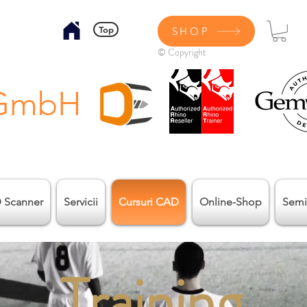
Top
SHOP
© Copyright
 GmbH
 Scanner
Servicii
Cursuri CAD
Online-Shop
Semi
Training