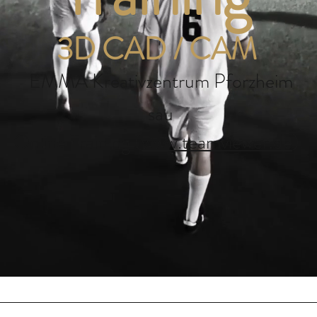
3D CAD / CAM
EMMA Kreativzentrum Pforzheim
sau
Online Training
(
www.teamviewer.de
)