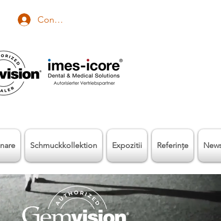
Conectează-te
nare
Schmuckkollektion
Expozitii
Referinţe
New