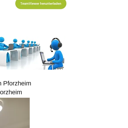
n Pforzheim
forzheim