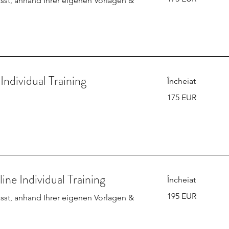
sst, anhand Ihrer eigenen Vorlagen &
euro
Individual Training
Încheiat
175
175 EUR
de
euro
e Individual Training
Încheiat
195
195 EUR
sst, anhand Ihrer eigenen Vorlagen &
de
euro