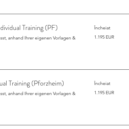
dividual Training (PF)
Încheiat
1.195
1.195 EUR
sst, anhand Ihrer eigenen Vorlagen &
de
euro
ual Training (Pforzheim)
Încheiat
1.195
1.195 EUR
sst, anhand Ihrer eigenen Vorlagen &
de
euro