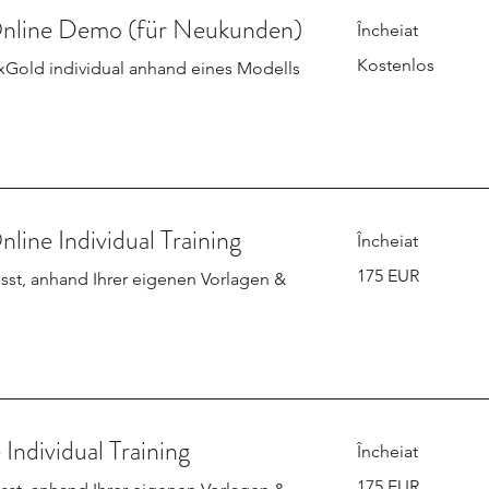
nline Demo (für Neukunden)
Încheiat
Kostenlos
Kostenlos
ixGold individual anhand eines Modells
line Individual Training
Încheiat
175
175 EUR
sst, anhand Ihrer eigenen Vorlagen &
de
euro
Individual Training
Încheiat
175
175 EUR
de