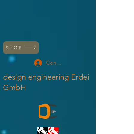
SHOP
Conectează-te
design engineering Erdei
GmbH