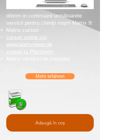
oferim in continuare următoarele
servicii pentru clienţii noştri Matrix 9:
Matrix cursuri
cursuri online via
www.teamviewer.de​
cursuri la Pforzheim
Matrix serviciu de instalare
Mehr erfahren
Adaugă în coș