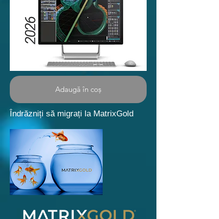
Adaugă în coș
Îndrăzniți să migrați la MatrixGold