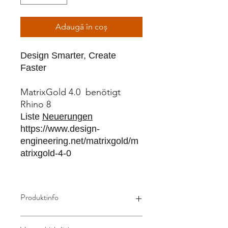
Adaugă în coș
Design Smarter, Create
Faster
MatrixGold 4.0 benötigt
Rhino 8
Liste
Neuerungen
https://www.design-
engineering.net/matrixgold/m
atrixgold-4-0
Produktinfo
MatrixGold
: 3D CAD für den