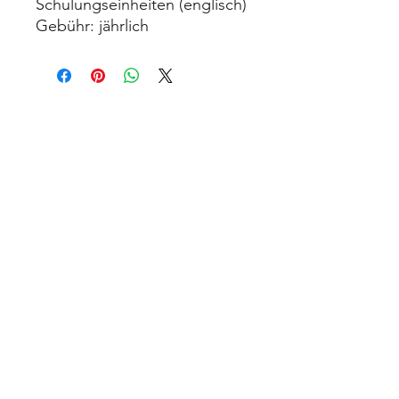
Schulungseinheiten (englisch)
Gebühr: jährlich
contact@design-engineering.de
+49 (0) 7044 9017694
©2020 by design engineering Erdei GmbH