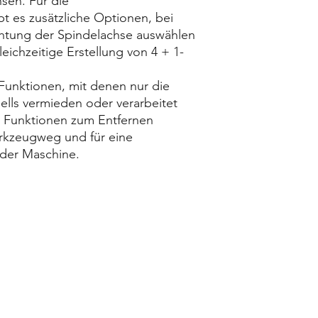
sen. Für die
t es zusätzliche Optionen, bei
chtung der Spindelachse auswählen
eichzeitige Erstellung von 4 + 1-
 Funktionen, mit denen nur die
ells vermieden oder verarbeitet
 Funktionen zum Entfernen
rkzeugweg und für eine
der Maschine.
contact@design-engineering.de
+49 (0) 7044 9017694