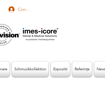
Conectează-te
nare
Schmuckkollektion
Expozitii
Referinţe
New