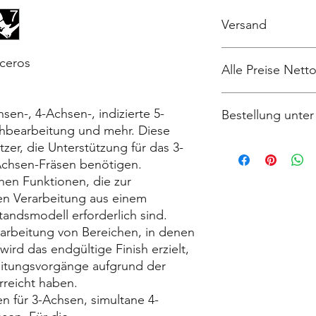
Versand
Lizenz wird per Mail 
ceros
Alle Preise Nett
Deutschland zzgl. ge
sen-, 4-Achsen-, indizierte 5-
Bestellung unter
Gilt NUR für Kunden
hbearbeitung und mehr. Diese
nach §13b UstG (rev
sales@design-engine
tzer, die Unterstützung für das 3-
Achsen-Fräsen benötigen.
chen Funktionen, die zur
en Verarbeitung aus einem
andsmodell erforderlich sind.
arbeitung von Bereichen, in denen
wird das endgültige Finish erzielt,
itungsvorgänge aufgrund der
rreicht haben.
en für 3-Achsen, simultane 4-