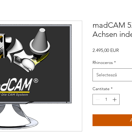
madCAM 5X
Achsen inde
Preț
2.495,00 EUR
Rhinoceros
*
Selectează
Cantitate
*