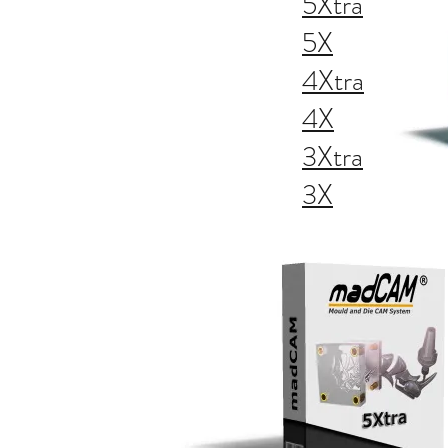
5Xtra
5X
4Xtra
4X
3Xtra
3X