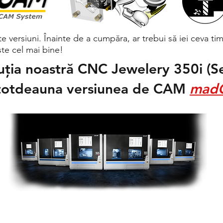
 versiuni. Înainte de a cumpăra, ar trebui să iei ceva timp
ește cel mai bine!
uția noastră CNC Jewelery 350i (Se
ntotdeauna versiunea de CAM
mad