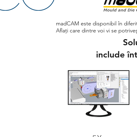
madCAM este disponibil în diferite
Aflați care dintre voi vi se potriv
Sol
include î