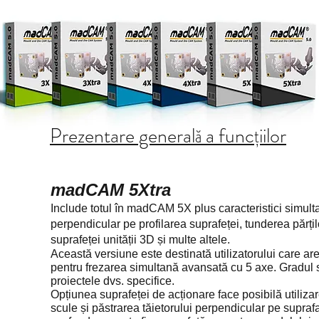
Prezentare generală a funcțiilor
madCAM 5Xtra
Include totul în madCAM 5X plus caracteristici simult
perpendicular pe profilarea suprafeței, tunderea părțilo
suprafeței unității 3D și multe altele.
Această versiune este destinată utilizatorului care ar
pentru frezarea simultană avansată cu 5 axe. Gradul s
proiectele dvs. specifice.
Opțiunea suprafeței de acționare face posibilă utilizar
scule și păstrarea tăietorului perpendicular pe supraf