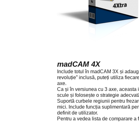
madCAM 4X
Include totul în madCAM 3X și adaugă 
revoluție” inclusă, puteți utiliza fie
axe.
Ca și în versiunea cu 3 axe, aceasta
scule și folosește o strategie adecvat
Suportă curbele regiunii pentru frezar
mici. Include funcția suplimentară p
definit de utilizator.
Pentru a vedea lista de comparare a fu