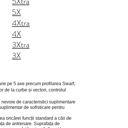
5Xtra
5X
4Xtra
4X
3Xtra
3X
ane pe 5 axe precum profilarea Swarf,
r de la curbe și vectori, controlul
e nevoie de caracteristici suplimentare
uplimentar de sofisticare pentru
ea oricărei funcții standard a căii de
ața de antrenare. Suprafața de