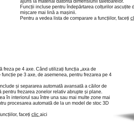
ajuns la material datorită dimensiunii tăietoarelor.
Funcții incluse pentru îndepărtarea colțurilor ascuțite
mișcare mai lină a mașinii.
Pentru a vedea lista de comparare a funcțiilor, faceți
c
freza pe 4 axe. Când utilizați funcția „axa de
care funcție pe 3 axe, de asemenea, pentru frezarea pe 4
 include și separarea automată avansată a căilor de
ă pentru frezarea zonelor relativ abrupte și plane.
ea în interiorul sau între una sau mai multe zone mai
entru procesarea automată de la un model de stoc 3D
ncțiilor, faceți
clic
aici