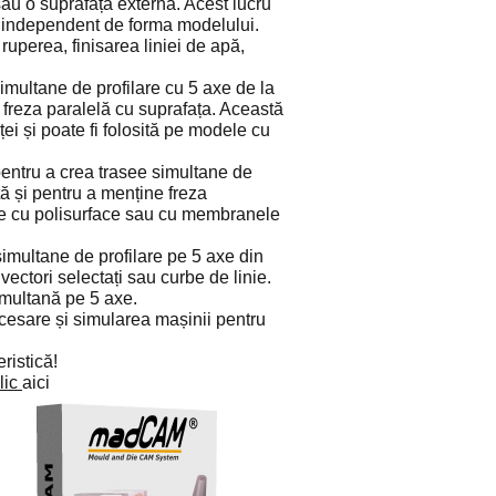
sau o suprafață externă. Acest lucru
xe independent de forma modelului.
uperea, finisarea liniei de apă,
 simultane de profilare cu 5 axe de la
 freza paralelă cu suprafața. Această
ei și poate fi folosită pe modele cu
pentru a crea trasee simultane de
ță și pentru a menține freza
e cu polisurface sau cu membranele
simultane de profilare pe 5 axe din
 vectori selectați sau curbe de linie.
simultană pe 5 axe.
cesare și simularea mașinii pentru
ristică!
lic
aici