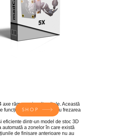
4 axe rămase și multe altele. Această
SHOP
de funcții suplimentare pentru frezarea
i eficiente dintr-un model de stoc 3D
ea automată a zonelor în care există
ațiunile de finisare anterioare nu au