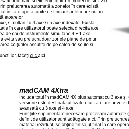
sării automate și eficiente dintr-un model de stoc 3D
. Prin prelucrarea automată a zonelor în care există
inal în care operațiunile de finisare anterioare nu au
tăietoarelor.
axe, simultan cu 4 axe și 5 axe indexate. Există
ție în care utilizatorul poate selecta direcția axei
rea de căi de instrumente simultane 4 + 1 axe.
u a evita sau prelucra doar zonele plane de pe un
area colțurilor ascuțite de pe calea de scule și
ncțiilor, faceți
clic
aici
madCAM 4Xtra
Include totul în madCAM 4X plus automat cu 3 axe și 
versiune este destinată utilizatorului care are nevoie 
avansată cu 3 axe și 4 axe.
Funcțiile suplimentare necesare procesării automate ș
definit de utilizator sunt adăugate aici. Prin prelucrar
material rezidual, se obține finisajul final în care oper