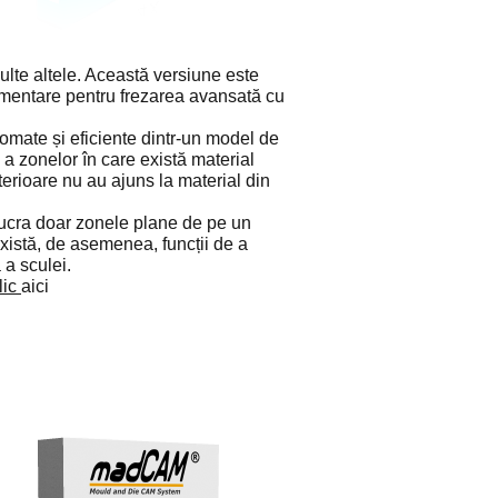
lte altele. Această versiune este
plimentare pentru frezarea avansată cu
omate și eficiente dintr-un model de
 a zonelor în care există material
nterioare nu au ajuns la material din
elucra doar zonele plane de pe un
xistă, de asemenea, funcții de a
 a sculei.
lic
aici