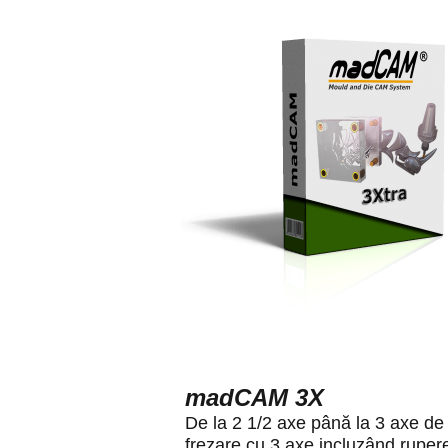
madCAM 3X
De la 2 1/2 axe până la 3 axe de
frezare cu 3 axe incluzând rupere,