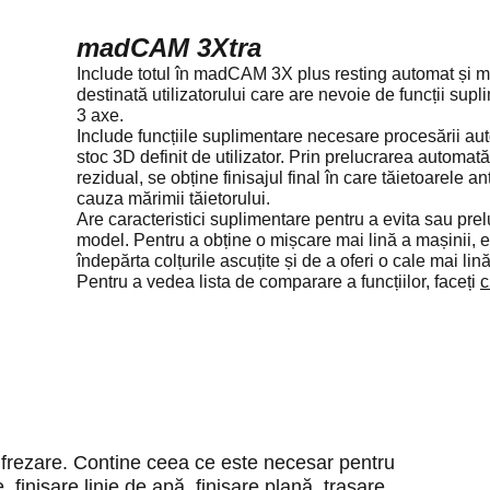
madCAM 3Xtra
Include totul în madCAM 3X plus resting automat și mu
destinată utilizatorului care are nevoie de funcții su
3 axe.
Include funcțiile suplimentare necesare procesării aut
stoc 3D definit de utilizator. Prin prelucrarea automată
rezidual, se obține finisajul final în care tăietoarele a
cauza mărimii tăietorului.
Are caracteristici suplimentare pentru a evita sau pr
model. Pentru a obține o mișcare mai lină a mașinii, e
îndepărta colțurile ascuțite și de a oferi o cale mai lină
Pentru a vedea lista de comparare a funcțiilor, faceți
c
 frezare. Contine ceea ce este necesar pentru
 finisare linie de apă, finisare plană, trasare