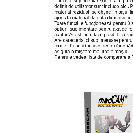
Funcțiile suplimentare necesare proce
definit de utilizator sunt incluse aici
material rezidual, se obține finisajul f
ajuns la material datorită dimensiunii 
Toate funcțiile funcționează pentru 3 
opțiuni suplimentare pentru axa de rota
axului. Acest lucru face posibilă crea
Are caracteristici suplimentare pentr
model. Funcții incluse pentru îndepărt
asigură o mișcare mai lină a mașinii.
Pentru a vedea lista de comparare a fu