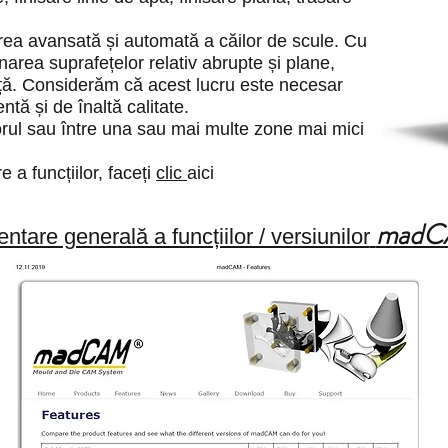
ea avansată și automată a căilor de scule. Cu
area suprafețelor relativ abrupte și plane,
ță. Considerăm că acest lucru este necesar
ntă și de înaltă calitate.
orul sau între una sau mai multe zone mai mici
 a funcțiilor, faceți
clic
aici
mad
ntare generală a funcțiilor / versiunilor