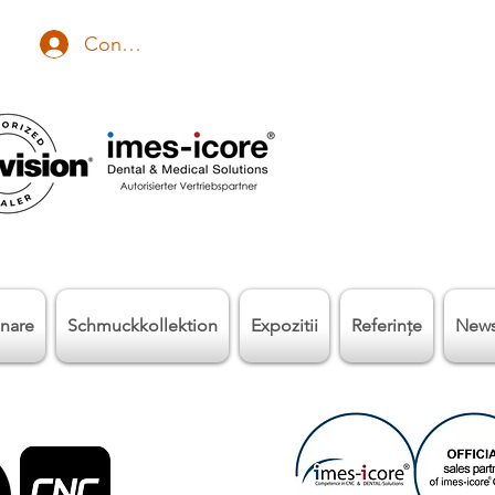
Conectează-te
nare
Schmuckkollektion
Expozitii
Referinţe
New