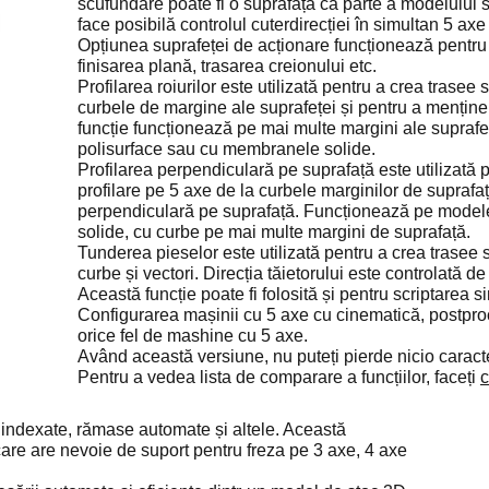
scufundare poate fi o suprafață ca parte a modelului 
face posibilă controlul cuterdirecției în simultan 5 a
Opțiunea suprafeței de acționare funcționează pentru r
finisarea plană, trasarea creionului etc.
Profilarea roiurilor este utilizată pentru a crea trasee
curbele de margine ale suprafeței și pentru a menține
funcție funcționează pe mai multe margini ale suprafeț
polisurface sau cu membranele solide.
Profilarea perpendiculară pe suprafață este utilizată 
profilare pe 5 axe de la curbele marginilor de suprafa
perpendiculară pe suprafață. Funcționează pe model
solide, cu curbe pe mai multe margini de suprafață.
Tunderea pieselor este utilizată pentru a crea trasee 
curbe și vectori. Direcția tăietorului este controlată de
Această funcție poate fi folosită și pentru scriptarea 
Configurarea mașinii cu 5 axe cu cinematică, postpro
orice fel de mashine cu 5 axe.
Având această versiune, nu puteți pierde nicio caracte
Pentru a vedea lista de comparare a funcțiilor, faceți
c
e indexate, rămase automate și altele. Această
 care are nevoie de suport pentru freza pe 3 axe, 4 axe