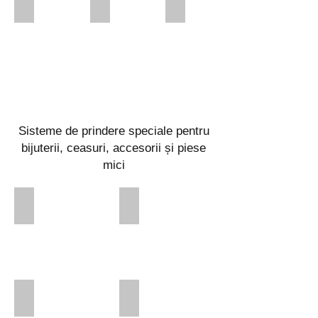
axis positioning +/- 30°
24 h / 7 days
zero point system
Alle
Alle
Alle
350i
Loader
350i
Modelle
Vesionen
Modelle
Sisteme de prindere speciale pentru
bijuterii, ceasuri, accesorii și piese
mici
4x Backenfutter
XL rund
XL rund mit Adapter 01
XL rund offen