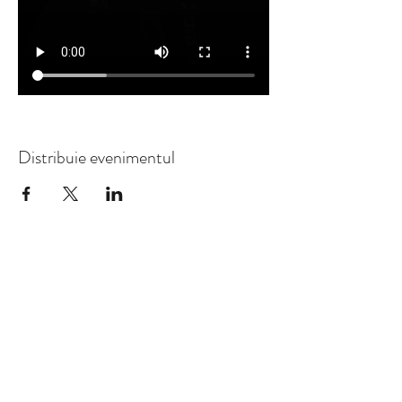
Distribuie evenimentul
contact@design-engineering.de
+49 (0) 7044 9017694
©2020 by design engineering Erdei GmbH